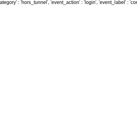
ry' : 'hors_tunnel', 'event_action' : 'login', 'event_label' : 'conn